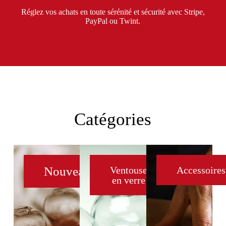
Réglez vos achats en toute sérénité et sécurité avec Stripe,
PayPal ou Twint.
Catégories
Nouveautés
Ventouse
Accessoires
en verre